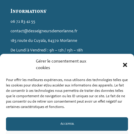
Informations
06 72 83 42 55
contact@desseigneursdemorlanne.fr
185 route du Cuyala, 64370 Morlanne
De Lundi à Vendredi : 9h – 12h / 15h – 18h
Gérer le consentement aux
A propos
cookies
Élevage de chiens (Berger Américain Miniature et Spitz) situé en
Pour offrir les meilleures expériences, nous utilisons des technologies telles que
Nouvelle-Aquitaine à Morlanne.
les cookies pour stocker et/ou accéder aux informations des appareils. Le fait
de consentir à ces technologies nous permettra de traiter des données telles
Mediavet : 126 chemin de l’abreuvoir 38410 SAINT MARTIN
que le comportement de navigation ou les ID uniques sur ce site. Le fait de ne
D’URIAG
pas consentir ou de retirer son consentement peut avoir un effet négatif sur
certaines caractéristiques et fonctions.
Liens
Accepter
Mentions légales