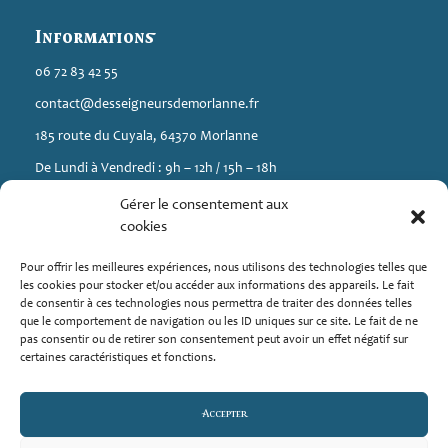
Informations
06 72 83 42 55
contact@desseigneursdemorlanne.fr
185 route du Cuyala, 64370 Morlanne
De Lundi à Vendredi : 9h – 12h / 15h – 18h
Gérer le consentement aux
A propos
cookies
Élevage de chiens (Berger Américain Miniature et Spitz) situé en
Pour offrir les meilleures expériences, nous utilisons des technologies telles que
Nouvelle-Aquitaine à Morlanne.
les cookies pour stocker et/ou accéder aux informations des appareils. Le fait
de consentir à ces technologies nous permettra de traiter des données telles
Mediavet : 126 chemin de l’abreuvoir 38410 SAINT MARTIN
que le comportement de navigation ou les ID uniques sur ce site. Le fait de ne
D’URIAG
pas consentir ou de retirer son consentement peut avoir un effet négatif sur
certaines caractéristiques et fonctions.
Liens
Accepter
Mentions légales