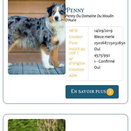
Penny
Penny Du Domaine Du Moulin
D'Aure
Né le
14/09/2019
Couleur
Bleue merle
Puce
250268723032850
Inscrit au
Oui
LOF ?
4575/992
N°
1 - Confirmé
d’origine
Oui
Cotation
ADN
En savoir plus