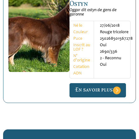
Ostyn
Oggar dit ostyn de gens de
garonne
Né le
27/06/2018
Couleur
Rouge tricolore
Puce
250268501567278
Inscrit au
Oui
LOF ?
2690/336
N°
2 - Reconnu
d’origine
Oui
Cotation
ADN
En savoir plus