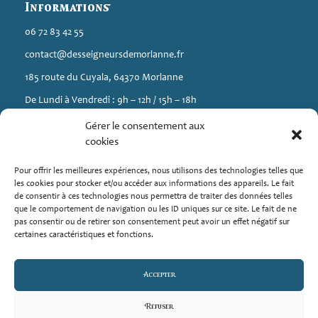
Informations
06 72 83 42 55
contact@desseigneursdemorlanne.fr
185 route du Cuyala, 64370 Morlanne
De Lundi à Vendredi : 9h – 12h / 15h – 18h
Gérer le consentement aux
A propos
cookies
Élevage de chiens (Berger Américain Miniature et Spitz) situé en
Pour offrir les meilleures expériences, nous utilisons des technologies telles que
Nouvelle-Aquitaine à Morlanne.
les cookies pour stocker et/ou accéder aux informations des appareils. Le fait
de consentir à ces technologies nous permettra de traiter des données telles
Mediavet : 126 chemin de l’abreuvoir 38410 SAINT MARTIN
que le comportement de navigation ou les ID uniques sur ce site. Le fait de ne
D’URIAG
pas consentir ou de retirer son consentement peut avoir un effet négatif sur
certaines caractéristiques et fonctions.
Liens
Accepter
Mentions légales
Refuser
Politique de confidentialité