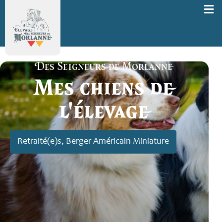
Des Seigneurs de Morlanne
Mes chiens de
l'élevage
Retraité(e)s, Berger Américain Miniature